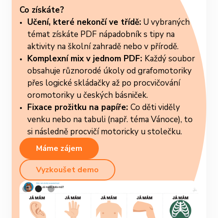
Co získáte?
Učení, které nekončí ve třídě:
U vybraných
témat získáte PDF nápadobník s tipy na
aktivity na školní zahradě nebo v přírodě.
Komplexní mix v jednom PDF:
Každý soubor
obsahuje různorodé úkoly od grafomotoriky
přes logické skládačky až po procvičování
oromotoriky u českých básniček.
Fixace prožitku na papíře:
Co děti viděly
venku nebo na tabuli (např. téma Vánoce), to
si následně procvičí motoricky u stolečku.
Máme zájem
Vyzkoušet demo