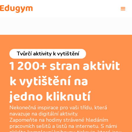
Tvůrčí aktivity k vytištění
1 200+ stran aktivit
k vytištění na
jedno kliknutí
Nekonečná inspirace pro vaši třídu, která
navazuje na digitální aktivity.
Zapomeňte na hodiny strávené hledáním
pracovních sešitů a listů na internetu. S námi