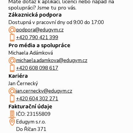
Máte dotaz k aplikaci, licenci nebo nápad na
spolupráci? Jsme tu pro vás.
Zákaznická podpora
Dostupná v pracovní dny od 9:00 do 17:00
podpora@edugym.cz
+420 790 421 399
Pro média a spolupráce
Michaela Adámková
michaela.adamkova@edugym.cz
+420 608 098 617
Kariéra
Jan Černecký
jan.cernecky@edugym.cz
+420 604 302 271
Fakturační údaje
IČO: 23155809
Edugym s.r.o.
Do Říčan 371