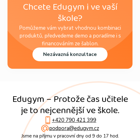
Chcete Edugym i ve vaší
škole?
Pomůžeme vám vybrat vhodnou kombinaci
produktů, předvedeme demo a poradíme i s
financováním ze šablon.
Nezávazná konzultace
Edugym – Protože čas učitele
je to nejcennější ve škole.
+420 790 421 399
podpora@edugym.cz
Jsme na příjmu v pracovní dny od 9 do 17 hod.