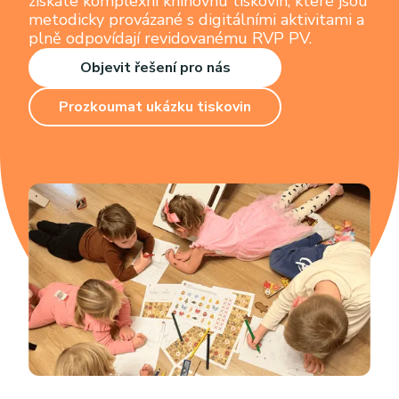
získáte komplexní knihovnu tiskovin, které jsou
metodicky provázané s digitálními aktivitami a
plně odpovídají revidovanému RVP PV.
Objevit řešení pro nás
Prozkoumat ukázku tiskovin