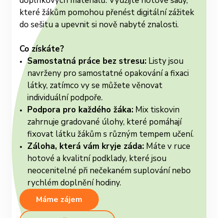
doplňkových materiálů. Využijte hotové sady,
které žákům pomohou přenést digitální zážitek
do sešitu a upevnit si nově nabyté znalosti.
Co získáte?
Samostatná práce bez stresu:
Listy jsou
navrženy pro samostatné opakování a fixaci
látky, zatímco vy se můžete věnovat
individuální podpoře.
Podpora pro každého žáka:
Mix tiskovin
zahrnuje gradované úlohy, které pomáhají
fixovat látku žákům s různým tempem učení.
Záloha, která vám kryje záda:
Máte v ruce
hotové a kvalitní podklady, které jsou
neocenitelné při nečekaném suplování nebo
rychlém doplnění hodiny.
Máme zájem