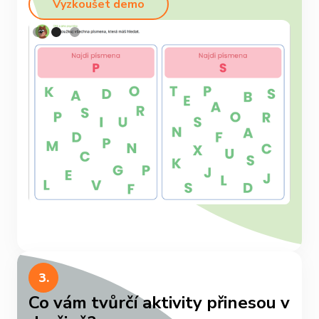
Vyzkoušet demo
Slide 2 of 3.
3.
Co vám tvůrčí aktivity přinesou v