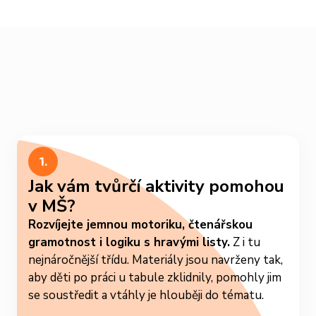
1.
Jak vám tvůrčí aktivity pomohou
v MŠ?
Rozvíjejte jemnou motoriku, čtenářskou
gramotnost i logiku s hravými listy.
Z i tu
nejnáročnější třídu. Materiály jsou navrženy tak,
aby děti po práci u tabule zklidnily, pomohly jim
se soustředit a vtáhly je hlouběji do tématu.