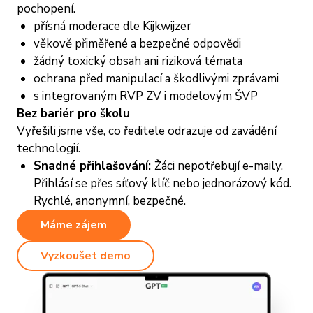
pochopení.
přísná moderace dle Kijkwijzer
věkově přiměřené a bezpečné odpovědi
žádný toxický obsah ani riziková témata
ochrana před manipulací a škodlivými zprávami
s integrovaným RVP ZV i modelovým ŠVP
Bez bariér pro školu
Vyřešili jsme vše, co ředitele odrazuje od zavádění
technologií.
Snadné přihlašování:
Žáci nepotřebují e-maily.
Přihlásí se přes síťový klíč nebo jednorázový kód.
Rychlé, anonymní, bezpečné.
Máme zájem
Vyzkoušet demo
Z