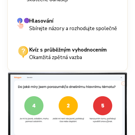
Hlasování
Sbírejte názory a rozhodujte společně
Kvíz s průběžným vyhodnocením
Okamžitá zpětná vazba
J