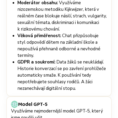
Moderátor obsahu:
Využíváme
nizozemskou metodiku Kijkwijzer, která v
reálném čase blokuje násilí, strach, vulgarity,
sexuální témata, diskriminaci i komunikaci
k rizikovému chování.
Věková přiměřenost:
Chat přizpůsobuje
styl odpovědí dětem na základní škole a
nepoužívá přehnaně odborné a nevhodné
termíny.
GDPR a soukromí:
Data žáků se neukládají.
Historie konverzací se po zavření prohlížeče
automaticky smaže. K používání tedy
nepotřebujete souhlasy rodičů. A žáci
nezanechávají digitální stopu.
Model GPT-5
Využíváme nejmodernější model GPT-5, který
jsme naučili učit.