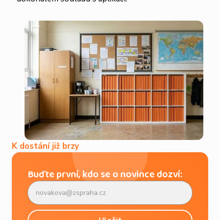
K dostání již brzy
Buďte první, kdo se o novince dozví: