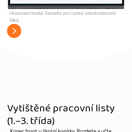
Hlasovací modul Semafor pro rychlé sebehodnocení
žáků
Vytištěné pracovní listy
(1.–3. třída)
Konec front u školní kopírky. Rozdejte a učte.