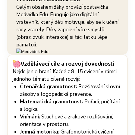
Celým obsahem žáky provází postavička
Medvídka Edu. Funguje jako digitální
vrstevník, který děti motivuje, aby se k učení
rády vracely. Díky zapojení více smyslů
(obraz, zvuk, interakce) si žáci látku lépe
pamatují.
Vzdělávací cíle a rozvoj dovedností
Nejde jen o hraní. Každé z 8–15 cvičení v rámci
jednoho tématu cíleně rozvíjí:
Čtenářská gramotnost:
Rozšiřování slovní
zásoby a logopedická prevence.
Matematická gramotnost:
Pořadí, počítání
a logika.
Vnímání:
Sluchové a zrakové rozlišování,
orientace v prostoru.
Jemná motorika:
Grafomotorická cvičení