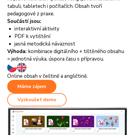
tabuli, tabletech i počítačích. Obsah tvoří
pedagogové z praxe.
Součástí jsou:
interaktivní aktivity
PDF k vytištění
jasná metodická návaznost
Výhoda:
kombinace digitálního + tištěného obsahu
= jednotná výuka, úspora času s přípravou.
Online obsah v češtině a angličtině.
Máme zájem
Vyzkoušet demo
R