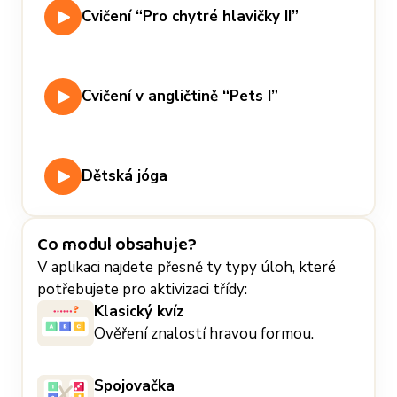
Cvičení “Pro chytré hlavičky II”
Cvičení v angličtině “Pets I”
Dětská jóga
Co modul obsahuje?
V aplikaci najdete přesně ty typy úloh, které
potřebujete pro aktivizaci třídy:
Klasický kvíz
Ověření znalostí hravou formou.
Spojovačka