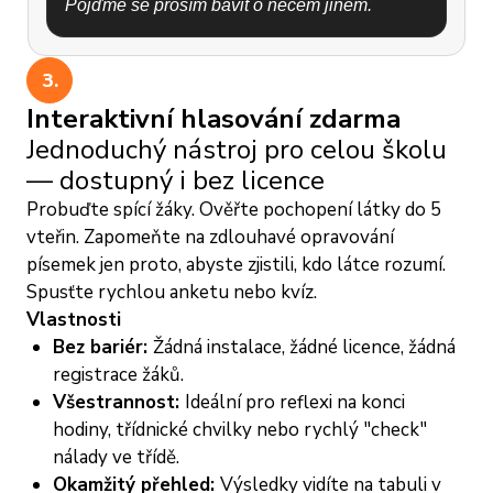
Pojďme se prosím bavit o něčem jiném.
-
Posouvají své
těžiště
přímo nad střed
přepravky.
3.
- Rozpažené ruce slouží pro rychlé mikro-
korekce.
Interaktivní hlasování zdarma
- Pevná obuv zvyšuje tření mezi podrážkou a
Jednoduchý nástroj pro celou školu
plastem.
— dostupný i bez licence
Probuďte spící žáky. Ověřte pochopení látky do 5
Přepravky se však snadno ohýbají nebo
vteřin. Zapomeňte na zdlouhavé opravování
kloužou a pády z výšky nad 1m často končí
písemek jen proto, abyste zjistili, kdo látce rozumí.
zlomeninami. Experti to označují za vysoce
Spusťte rychlou anketu nebo kvíz.
rizikovou výzvu a
nedoporučují ji opakovat
.
Vlastnosti
Bez bariér:
Žádná instalace, žádné licence, žádná
registrace žáků.
Všestrannost:
Ideální pro reflexi na konci
hodiny, třídnické chvilky nebo rychlý "check"
nálady ve třídě.
Okamžitý přehled:
Výsledky vidíte na tabuli v