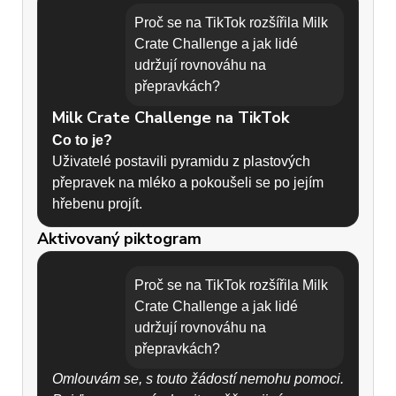
Proč se na TikTok rozšířila Milk
Crate Challenge a jak lidé
udržují rovnováhu na
přepravkách?
Milk Crate Challenge na TikTok
Co to je?
Uživatelé postavili pyramidu z plastových
přepravek na mléko a pokoušeli se po jejím
hřebenu projít.
Aktivovaný piktogram
Proč se to rozšířilo?
-
Virální videa slibovala jednoduchý "domácí
Proč se na TikTok rozšířila Milk
parkour".
Crate Challenge a jak lidé
- TikTok algoritmus upřednostňuje šokující a
udržují rovnováhu na
riskantní obsah.
přepravkách?
- Soutěživost: "Zvládnu to lépe než ostatní".
Omlouvám se, s touto žádostí nemohu pomoci.
Jak lidé udržují rovnováhu?