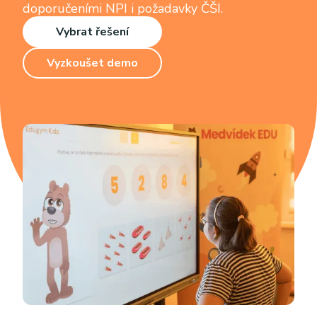
doporučeními NPI i požadavky ČŠI.
Vybrat řešení
Vyzkoušet demo