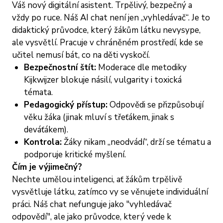
Váš nový digitální asistent. Trpělivý, bezpečný a
vždy po ruce. Náš AI chat není jen „vyhledávač“. Je to
didaktický průvodce, který žákům látku nevysype,
ale vysvětlí. Pracuje v chráněném prostředí, kde se
učitel nemusí bát, co na děti vyskočí.
Bezpečnostní štít:
Moderace dle metodiky
Kijkwijzer blokuje násilí, vulgarity i toxická
témata.
Pedagogický přístup:
Odpovědi se přizpůsobují
věku žáka (jinak mluví s třeťákem, jinak s
deváťákem).
Kontrola:
Žáky nikam „neodvádí“, drží se tématu a
podporuje kritické myšlení.
Čím je výjimečný?
Nechte umělou inteligenci, ať žákům trpělivě
vysvětluje látku, zatímco vy se věnujete individuální
práci. Náš chat nefunguje jako "vyhledávač
odpovědí", ale jako průvodce, který vede k