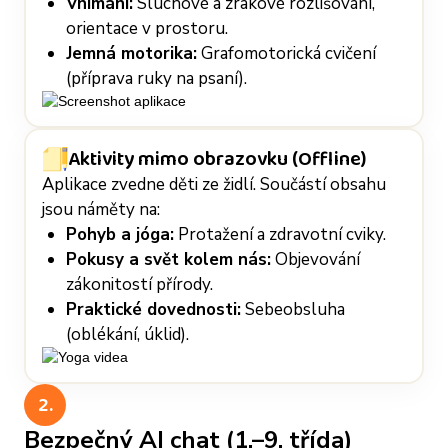
Vnímání:
Sluchové a zrakové rozlišování,
orientace v prostoru.
Jemná motorika:
Grafomotorická cvičení
(příprava ruky na psaní).
Aktivity mimo obrazovku (Offline)
Aplikace zvedne děti ze židlí. Součástí obsahu
jsou náměty na:
Pohyb a jóga:
Protažení a zdravotní cviky.
Pokusy a svět kolem nás:
Objevování
zákonitostí přírody.
Praktické dovednosti:
Sebeobsluha
(oblékání, úklid).
2.
Bezpečný AI chat (1.–9. třída)