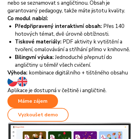
nebo se seznamovat s angličtinou. Obsah je
garantovaný pedagogy, takže máte jistotu kvality.
Co modul nabízí:
Předpřipravený interaktivní obsah:
Přes 140
hotových témat, dvě úrovně obtížnosti.
Tiskové materiály:
PDF aktivity k vytištění a
tvoření, omalovávání a stříhání přímo v knihovně.
Bilingvní výuka:
Jednoduché přepnutí do
angličtiny u téměř všech cvičení.
Výhoda:
kombinace digitálního + tištěného obsahu
Aplikace je dostupná v češtině i angličtině.
Máme zájem
Vyzkoušet demo
R