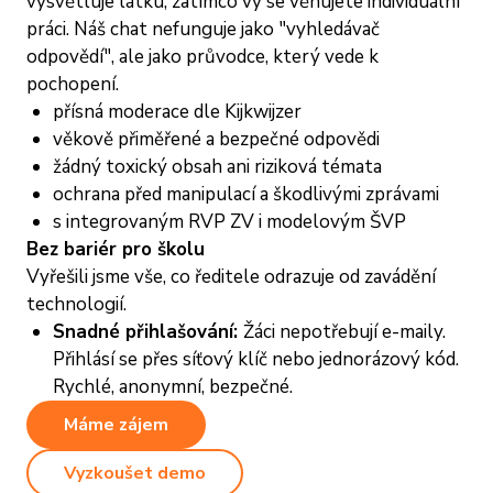
vysvětluje látku, zatímco vy se věnujete individuální
práci. Náš chat nefunguje jako "vyhledávač
odpovědí", ale jako průvodce, který vede k
pochopení.
přísná moderace dle Kijkwijzer
věkově přiměřené a bezpečné odpovědi
žádný toxický obsah ani riziková témata
ochrana před manipulací a škodlivými zprávami
s integrovaným RVP ZV i modelovým ŠVP
Bez bariér pro školu
Vyřešili jsme vše, co ředitele odrazuje od zavádění
technologií.
Snadné přihlašování:
Žáci nepotřebují e-maily.
Přihlásí se přes síťový klíč nebo jednorázový kód.
Rychlé, anonymní, bezpečné.
Máme zájem
Vyzkoušet demo