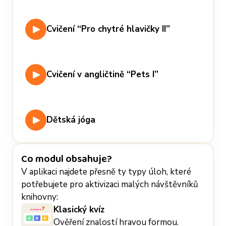
Cvičení “Pro chytré hlavičky II”
Cvičení v angličtině “Pets I”
Dětská jóga
Co modul obsahuje?
V aplikaci najdete přesně ty typy úloh, které
potřebujete pro aktivizaci malých návštěvníků
knihovny:
Klasický kvíz
Ověření znalostí hravou formou.