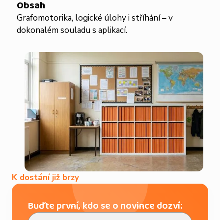
Obsah
Grafomotorika, logické úlohy i stříhání – v
dokonalém souladu s aplikací.
K dostání již brzy
Buďte první, kdo se o novince dozví: