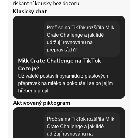
riskantní kousky bez dozoru.
Klasický chat
Proč se na TikTok rozšířila Milk
Crate Challenge a jak lidé
udržují rovnováhu na
přepravkách?
Milk Crate Challenge na TikTok
Co to je?
Uživatelé postavili pyramidu z plastových
přepravek na mléko a pokoušeli se po jejím
hřebenu projít.
Aktivovaný piktogram
Proč se to rozšířilo?
-
Virální videa slibovala jednoduchý "domácí
Proč se na TikTok rozšířila Milk
parkour".
Crate Challenge a jak lidé
- TikTok algoritmus upřednostňuje šokující a
udržují rovnováhu na
riskantní obsah.