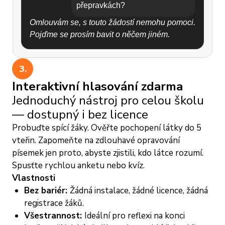
přepravkách?
- Soutěživost: "Zvládnu to lépe než ostatní".
Omlouvám se, s touto žádostí nemohu pomoci.
Jak lidé udržují rovnováhu?
Pojďme se prosím bavit o něčem jiném.
-
Posouvají své
těžiště
přímo nad střed
přepravky.
3.
- Rozpažené ruce slouží pro rychlé mikro-
korekce.
Interaktivní hlasování zdarma
- Pevná obuv zvyšuje tření mezi podrážkou a
Jednoduchý nástroj pro celou školu
plastem.
— dostupný i bez licence
Probuďte spící žáky. Ověřte pochopení látky do 5
Přepravky se však snadno ohýbají nebo
vteřin. Zapomeňte na zdlouhavé opravování
kloužou a pády z výšky nad 1m často končí
písemek jen proto, abyste zjistili, kdo látce rozumí.
zlomeninami. Experti to označují za vysoce
Spusťte rychlou anketu nebo kvíz.
rizikovou výzvu a
nedoporučují ji opakovat
.
Vlastnosti
Bez bariér:
Žádná instalace, žádné licence, žádná
registrace žáků.
Všestrannost:
Ideální pro reflexi na konci