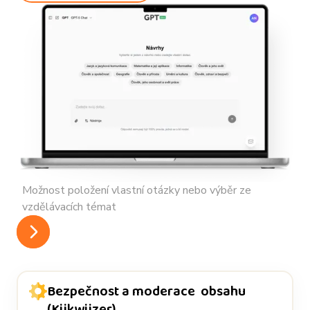
Z
Možnost položení vlastní otázky nebo výběr ze
vzdělávacích témat
Bezpečnost a moderace obsahu
(Kijkwijzer)