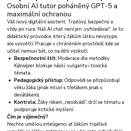
Osobní AI tutor poháněný GPT-5 a
maximální ochranou
Váš nový digitální asistent. Trpělivý, bezpečný a
vždy po ruce. Náš AI chat není jen „vyhledávač“. Je to
didaktický průvodce, který žákům látku nevysype,
ale vysvětlí. Pracuje v chráněném prostředí, kde se
učitel nemusí bát, co na děti vyskočí.
Bezpečnostní štít:
Moderace dle metodiky
Kijkwijzer blokuje násilí, vulgarity i toxická
témata.
Pedagogický přístup:
Odpovědi se přizpůsobují
věku žáka (jinak mluví s třeťákem, jinak s
deváťákem).
Kontrola:
Žáky nikam „neodvádí“, drží se tématu a
podporuje kritické myšlení.
Čím je výjimečný?
Nechte umělou inteligenci, ať žákům trpělivě