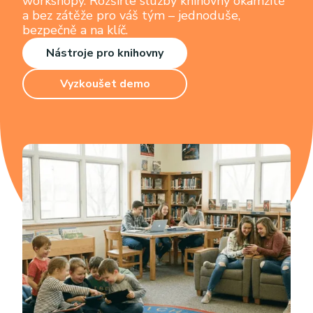
workshopy. Rozšiřte služby knihovny okamžitě
a bez zátěže pro váš tým – jednoduše,
bezpečně a na klíč.
Nástroje pro knihovny
Vyzkoušet demo