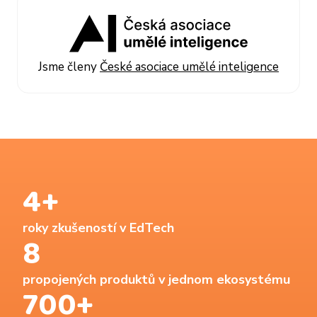
Jsme členy
České asociace umělé inteligence
4+
roky zkušeností v EdTech
8
propojených produktů v jednom ekosystému
700+