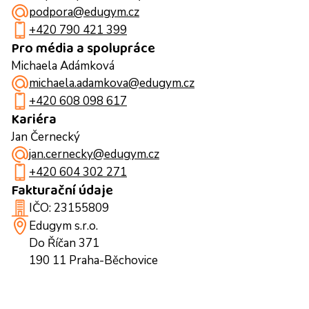
podpora@edugym.cz
+420 790 421 399
Pro média a spolupráce
Michaela Adámková
michaela.adamkova@edugym.cz
+420 608 098 617
Kariéra
Jan Černecký
jan.cernecky@edugym.cz
+420 604 302 271
Fakturační údaje
IČO: 23155809
Edugym s.r.o.
Do Říčan 371
190 11 Praha-Běchovice