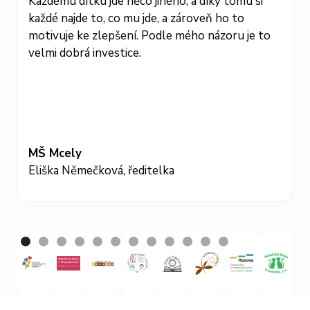
Každému dítku jde něco jiného, a díky tomu si
i
každé najde to, co mu jde, a zároveň ho to
l
motivuje ke zlepšení. Podle mého názoru je to
z
velmi dobrá investice.
MŠ Mcely
Eliška Němečková, ředitelka
T