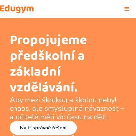
Propojujeme
předškolní a
základní
vzdělávání.
Aby mezi školkou a školou nebyl
chaos, ale smysluplná návaznost –
a učitelé měli víc času na děti.
Najít správné řešení