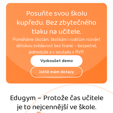
Posuňte svou školu
kupředu. Bez zbytečného
tlaku na učitele.
Pomáháme školám, školkám i rodičům rozvíjet
dětskou zvědavost bez hranic – bezpečně,
jednoduše a v souladu s RVP.
Vyzkoušet demo
Ještě mám dotazy
Edugym – Protože čas učitele
je to nejcennější ve škole.