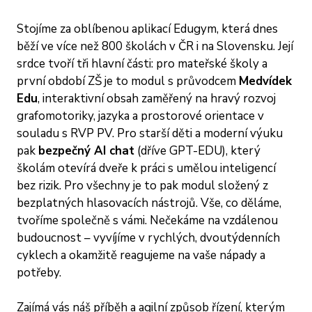
Stojíme za oblíbenou aplikací Edugym, která dnes
běží ve více než 800 školách v ČR i na Slovensku. Její
srdce tvoří tři hlavní části: pro mateřské školy a
první období ZŠ je to modul s průvodcem
Medvídek
Edu
, interaktivní obsah zaměřený na hravý rozvoj
grafomotoriky, jazyka a prostorové orientace v
souladu s RVP PV. Pro starší děti a moderní výuku
pak
bezpečný AI chat
(dříve GPT-EDU), který
školám otevírá dveře k práci s umělou inteligencí
bez rizik. Pro všechny je to pak modul složený z
bezplatných hlasovacích nástrojů. Vše, co děláme,
tvoříme společně s vámi. Nečekáme na vzdálenou
budoucnost – vyvíjíme v rychlých, dvoutýdenních
cyklech a okamžitě reagujeme na vaše nápady a
potřeby.
Zajímá vás náš příběh a agilní způsob řízení, kterým