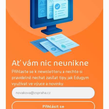
Ať vám nic neunikne
Přihlaste se k newsletteru a nechte si
pravidelně nechat zasílat tipy, jak Edugym
využívat ve výuce a novinky.