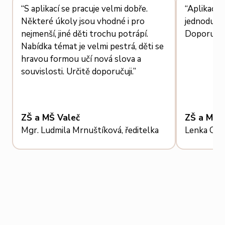
“S aplikací se pracuje velmi dobře.
“Aplikace 
Některé úkoly jsou vhodné i pro
jednoduchá
nejmenší, jiné děti trochu potrápí.
Doporučuj
Nabídka témat je velmi pestrá, děti se
hravou formou učí nová slova a
souvislosti. Určitě doporučuji.”
ZŠ a MŠ Valeč
ZŠ a MŠ T
Mgr. Ludmila Mrnuštíková, ředitelka
Lenka Caba