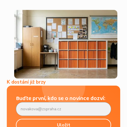
K dostání již brzy
Buďte první, kdo se o novince dozví: