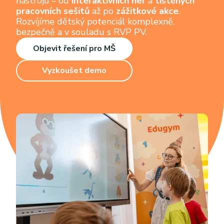
nástrojů – od
interaktivních her
a
tištěných
pracovních sešitů
až po
zážitkové akce
.
Rozvíjíme dětský potenciál komplexně,
bezpečně a v souladu s RVP PV.
Objevit řešení pro MŠ
Vyzkoušet demo