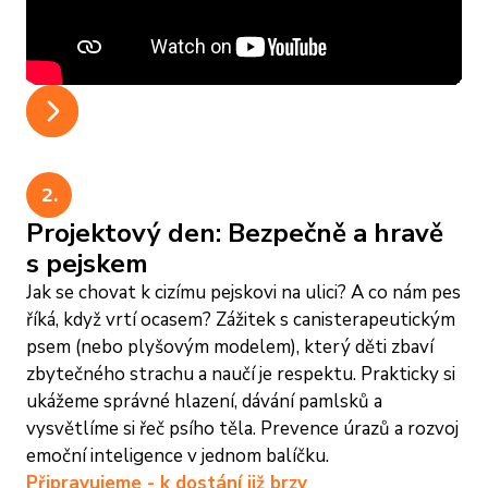
Zklidníme tempo u kreativní tvorby. Společně s
dětmi fotíme portréty v našem mini-studiu a
fotky rovnou tiskneme. Každý si tak odnese
svou vytištěnou fotku v rámečku domů ještě
ten samý den.
5. Závěr: Dětský podcast a reflexe
Co jsme dnes zažili? V závěrečném kruhu si
2.
povídáme a nahráváme krátký dětský podcast.
Projektový den: Bezpečně a hravě
Děti se učí nebát se mikrofonu a formulovat
s pejskem
své myšlenky. Tečka za dnem, který si budou
Jak se chovat k cizímu pejskovi na ulici? A co nám pes
ještě dlouho pamatovat.
říká, když vrtí ocasem? Zážitek s canisterapeutickým
Program vždy přizpůsobujeme prostoru školky
psem (nebo plyšovým modelem), který děti zbaví
a tempu dětí.
zbytečného strachu a naučí je respektu. Prakticky si
ukážeme správné hlazení, dávání pamlsků a
vysvětlíme si řeč psího těla. Prevence úrazů a rozvoj
emoční inteligence v jednom balíčku.
Připravujeme - k dostání již brzy