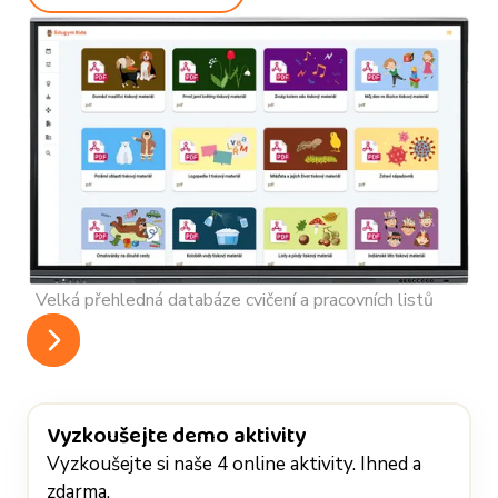
R
Velká přehledná databáze cvičení a pracovních listů
Vyzkoušejte demo aktivity
Vyzkoušejte si naše 4 online aktivity. Ihned a
zdarma.