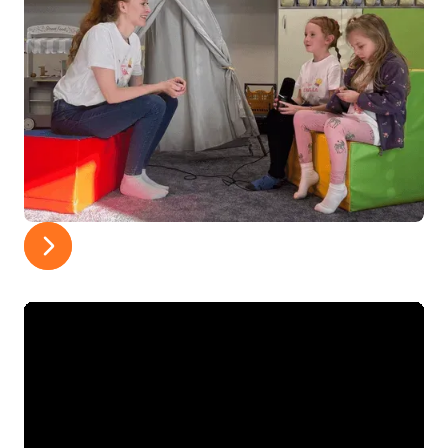
Žádné zdlouhavé úvody. Začínáme v kruhu
rytmickou rozcvičkou. Každé dítě dostane
personalizované tričko Medvídek EDU a rázem
se ze třídy stává profesionální štáb připravený
na akci.
2. Smyslohraní: Příprava na digitální svět
Než vezmeme do ruky techniku, musíme
probudit prsty. Děti pracují s kinetickým pískem,
přírodninami a strukturami. Není to jen hraní – je
to trénink jemné motoriky a soustředění, bez
kterého se žádný dobrý kameraman neobejde.
3. Světla, kamera, akce!
Jde se na plac. Děti se mění v herce a tanečníky.
Pohybová improvizace, hudba a natáčení
společného videoklipu. Žádný stres z výkonu,
jen čirá radost z pohybu, kterou pro vás
profesionálně sestříháme.
4. Ateliér: Tvoříme a fotíme