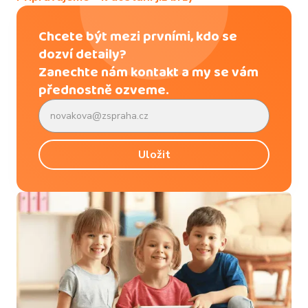
Chcete být mezi prvními, kdo se
dozví detaily?
Zanechte nám kontakt a my se vám
přednostně ozveme.