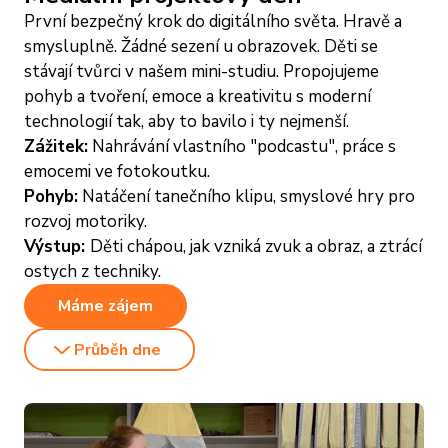
První bezpečný krok do digitálního světa. Hravě a
smysluplně. Žádné sezení u obrazovek. Děti se
stávají tvůrci v našem mini-studiu. Propojujeme
pohyb a tvoření, emoce a kreativitu s moderní
technologií tak, aby to bavilo i ty nejmenší.
Zážitek:
Nahrávání vlastního "podcastu", práce s
emocemi ve fotokoutku.
Pohyb:
Natáčení tanečního klipu, smyslové hry pro
rozvoj motoriky.
Výstup:
Děti chápou, jak vzniká zvuk a obraz, a ztrácí
ostych z techniky.
Máme zájem
Průběh dne
4 hodiny zážitků v 5 krocích
1. Start: Tvoříme mediální tým