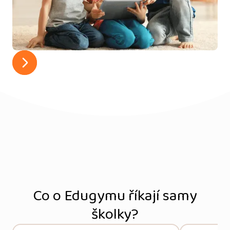
Co o Edugymu říkají samy
školky?