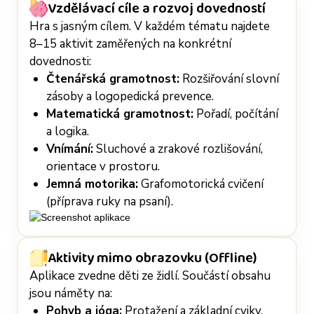
Vzdělávací cíle a rozvoj dovedností
Hra s jasným cílem. V každém tématu najdete
8–15 aktivit zaměřených na konkrétní
dovednosti:
Čtenářská gramotnost:
Rozšiřování slovní
zásoby a logopedická prevence.
Matematická gramotnost:
Pořadí, počítání
a logika.
Vnímání:
Sluchové a zrakové rozlišování,
orientace v prostoru.
Jemná motorika:
Grafomotorická cvičení
(příprava ruky na psaní).
Aktivity mimo obrazovku (Offline)
Aplikace zvedne děti ze židlí. Součástí obsahu
jsou náměty na:
Pohyb a jóga:
Protažení a základní cviky.