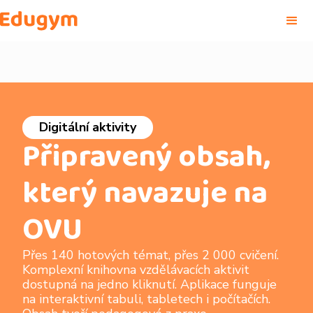
Digitální aktivity
Připravený obsah,
který navazuje na
OVU
Přes 140 hotových témat, přes 2 000 cvičení.
Komplexní knihovna vzdělávacích aktivit
dostupná na jedno kliknutí. Aplikace funguje
na interaktivní tabuli, tabletech i počítačích.