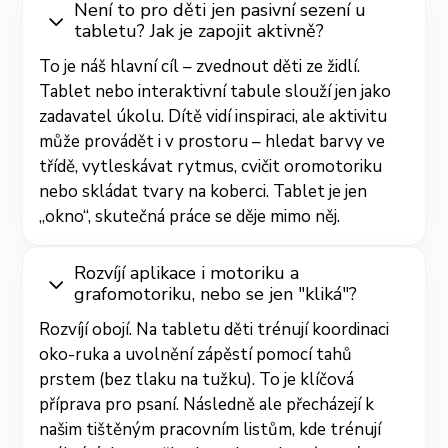
Není to pro děti jen pasivní sezení u
tabletu? Jak je zapojit aktivně?
To je náš hlavní cíl – zvednout děti ze židlí.
Tablet nebo interaktivní tabule slouží jen jako
zadavatel úkolu. Dítě vidí inspiraci, ale aktivitu
může provádět i v prostoru – hledat barvy ve
třídě, vytleskávat rytmus, cvičit oromotoriku
nebo skládat tvary na koberci. Tablet je jen
„okno“, skutečná práce se děje mimo něj.
Rozvíjí aplikace i motoriku a
grafomotoriku, nebo se jen "kliká"?
Rozvíjí obojí. Na tabletu děti trénují koordinaci
oko-ruka a uvolnění zápěstí pomocí tahů
prstem (bez tlaku na tužku). To je klíčová
příprava pro psaní. Následně ale přecházejí k
našim tištěným pracovním listům, kde trénují