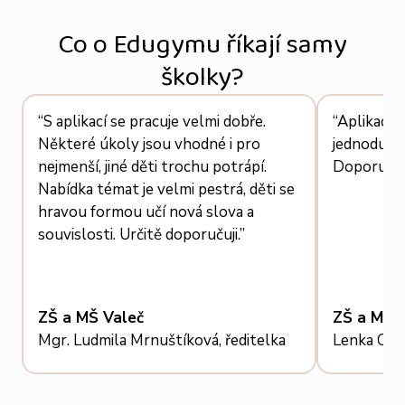
Co o Edugymu říkají samy
školky?
“S aplikací se pracuje velmi dobře.
“Aplikace 
Některé úkoly jsou vhodné i pro
jednoduchá
nejmenší, jiné děti trochu potrápí.
Doporučuj
Nabídka témat je velmi pestrá, děti se
hravou formou učí nová slova a
souvislosti. Určitě doporučuji.”
ZŠ a MŠ Valeč
ZŠ a MŠ T
Mgr. Ludmila Mrnuštíková, ředitelka
Lenka Caba