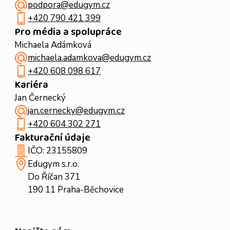
podpora@edugym.cz
+420 790 421 399
Pro média a spolupráce
Michaela Adámková
michaela.adamkova@edugym.cz
+420 608 098 617
Kariéra
Jan Černecký
jan.cernecky@edugym.cz
+420 604 302 271
Fakturační údaje
IČO: 23155809
Edugym s.r.o.
Do Říčan 371
190 11 Praha-Běchovice