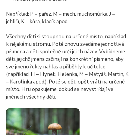
Například: P – pařez, M – mech, muchomůrka, J –
jehličí, K – kůra, klacík apod.
Všechny děti si stoupnou na určené místo, například
k nějakému stromu. Poté znovu zvedáme jednotlivá
písmena a děti společně určí jejich název. Vybídneme
děti, jejichž jména začínají na konkrétní písmeno, aby
své jméno řekly nahlas a přiběhly k učitelce
(například: H – Hynek, Helenka, M – Matyáš, Martin, K
– Karolínka apod.). Poté se děti opět vrátí na určené
místo. Hru opakujeme, dokud se nevystřídají ve
jménech všechny děti.