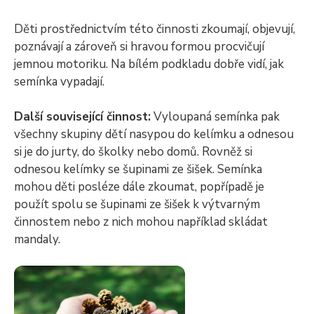
Děti prostřednictvím této činnosti zkoumají, objevují,
poznávají a zároveň si hravou formou procvičují
jemnou motoriku. Na bílém podkladu dobře vidí, jak
semínka vypadají.
Další související činnost:
Vyloupaná semínka pak
všechny skupiny dětí nasypou do kelímku a odnesou
si je do jurty, do školky nebo domů. Rovněž si
odnesou kelímky se šupinami ze šišek. Semínka
mohou děti posléze dále zkoumat, popřípadě je
použít spolu se šupinami ze šišek k výtvarným
činnostem nebo z nich mohou například skládat
mandaly.