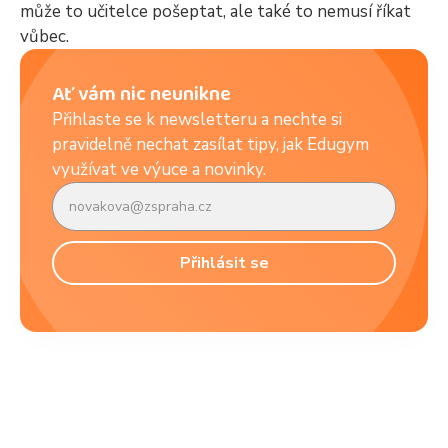
může to učitelce pošeptat, ale také to nemusí říkat
vůbec.
Ať vám nic neunikne
Přihlaste se k newsletteru a nechte si
pravidelně nechat zasílat tipy, jak Edugym
využívat ve výuce a novinky.