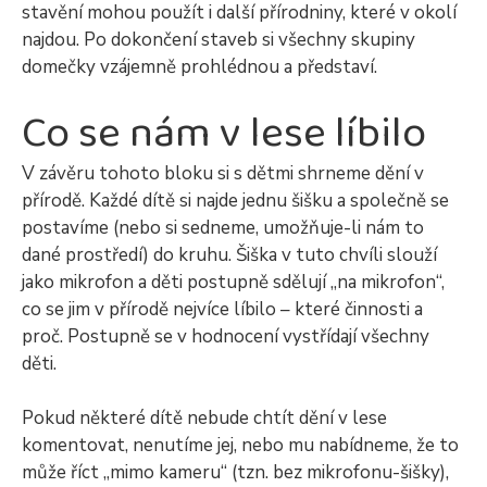
stavění mohou použít i další přírodniny, které v okolí
najdou. Po dokončení staveb si všechny skupiny
domečky vzájemně prohlédnou a představí.
Co se nám v lese líbilo
V závěru tohoto bloku si s dětmi shrneme dění v
přírodě. Každé dítě si najde jednu šišku a společně se
postavíme (nebo si sedneme, umožňuje-li nám to
dané prostředí) do kruhu. Šiška v tuto chvíli slouží
jako mikrofon a děti postupně sdělují „na mikrofon“,
co se jim v přírodě nejvíce líbilo – které činnosti a
proč. Postupně se v hodnocení vystřídají všechny
děti.
Pokud některé dítě nebude chtít dění v lese
komentovat, nenutíme jej, nebo mu nabídneme, že to
může říct „mimo kameru“ (tzn. bez mikrofonu-šišky),