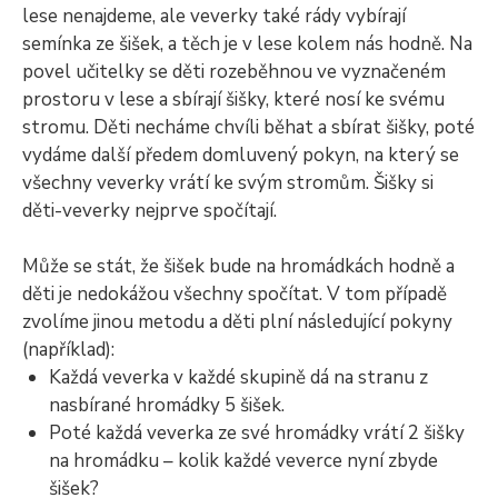
lese nenajdeme, ale veverky také rády vybírají
semínka ze šišek, a těch je v lese kolem nás hodně. Na
povel učitelky se děti rozeběhnou ve vyznačeném
prostoru v lese a sbírají šišky, které nosí ke svému
stromu. Děti necháme chvíli běhat a sbírat šišky, poté
vydáme další předem domluvený pokyn, na který se
všechny veverky vrátí ke svým stromům. Šišky si
děti-veverky nejprve spočítají.
Může se stát, že šišek bude na hromádkách hodně a
děti je nedokážou všechny spočítat. V tom případě
zvolíme jinou metodu a děti plní následující pokyny
(například):
Každá veverka v každé skupině dá na stranu z
nasbírané hromádky 5 šišek.
Poté každá veverka ze své hromádky vrátí 2 šišky
na hromádku – kolik každé veverce nyní zbyde
šišek?