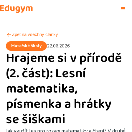
Zpět na všechny články
Mateřské školy
22.06.2026
Hrajeme si v přírodě
(2. část): Lesní
matematika,
písmenka a hrátky
se šiškami
Jak využít les pro rozvoj matematiky a čtení? V druhé