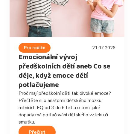
Pro rodiče
21.07.2026
Emocionální vývoj
předškolních dětí aneb Co se
děje, když emoce dětí
potlačujeme
Proč mají předškolní děti tak divoké emoce?
Přečtěte si o anatomii dětského mozku,
milnících EQ od 3 do 6 let a o tom, jaké
dopady má potlačování dětského vzteku či
smutku.
Přečíst