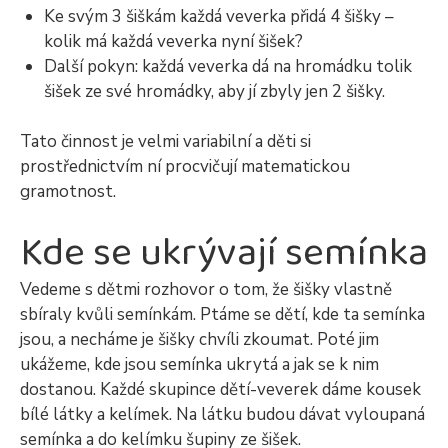
Ke svým 3 šiškám každá veverka přidá 4 šišky –
kolik má každá veverka nyní šišek?
Další pokyn: každá veverka dá na hromádku tolik
šišek ze své hromádky, aby jí zbyly jen 2 šišky.
Tato činnost je velmi variabilní a děti si
prostřednictvím ní procvičují matematickou
gramotnost.
Kde se ukrývají semínka
Vedeme s dětmi rozhovor o tom, že šišky vlastně
sbíraly kvůli semínkám. Ptáme se dětí, kde ta semínka
jsou, a necháme je šišky chvíli zkoumat. Poté jim
ukážeme, kde jsou semínka ukrytá a jak se k nim
dostanou. Každé skupince dětí-veverek dáme kousek
bílé látky a kelímek. Na látku budou dávat vyloupaná
semínka a do kelímku šupiny ze šišek.