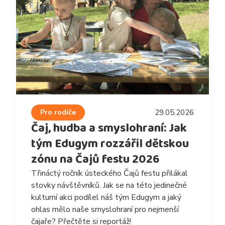
Pro rodiče
29.05.2026
Čaj, hudba a smyslohraní: Jak
tým Edugym rozzářil dětskou
zónu na Čajů festu 2026
Třináctý ročník ústeckého Čajů festu přilákal
stovky návštěvníků. Jak se na této jedinečné
kulturní akci podílel náš tým Edugym a jaký
ohlas mělo naše smyslohraní pro nejmenší
čajaře? Přečtěte si reportáž!