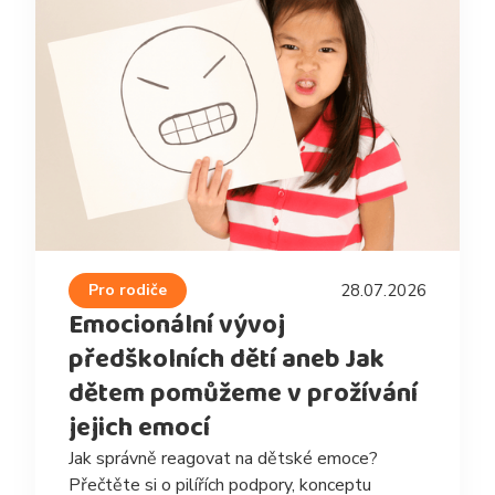
Pro rodiče
28.07.2026
Emocionální vývoj
předškolních dětí aneb Jak
dětem pomůžeme v prožívání
jejich emocí
Jak správně reagovat na dětské emoce?
Přečtěte si o pilířích podpory, konceptu