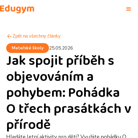
Zpět na všechny články
Mateřské školy
25.05.2026
Jak spojit příběh s
objevováním a
pohybem: Pohádka
O třech prasátkách v
přírodě
Hledáte letní aktivity pro děti? Využijte pohádku O