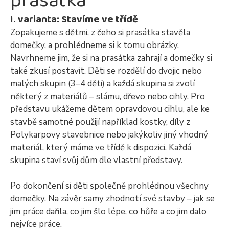
prasátka
I. varianta: Stavíme ve třídě
Zopakujeme s dětmi, z čeho si prasátka stavěla
domečky, a prohlédneme si k tomu obrázky.
Navrhneme jim, že si na prasátka zahrají a domečky si
také zkusí postavit. Děti se rozdělí do dvojic nebo
malých skupin (3–4 děti) a každá skupina si zvolí
některý z materiálů – slámu, dřevo nebo cihly. Pro
představu ukážeme dětem opravdovou cihlu, ale ke
stavbě samotné použijí například kostky, díly z
Polykarpovy stavebnice nebo jakýkoliv jiný vhodný
materiál, který máme ve třídě k dispozici. Každá
skupina staví svůj dům dle vlastní představy.
Po dokončení si děti společně prohlédnou všechny
domečky. Na závěr samy zhodnotí své stavby – jak se
jim práce dařila, co jim šlo lépe, co hůře a co jim dalo
nejvíce práce.