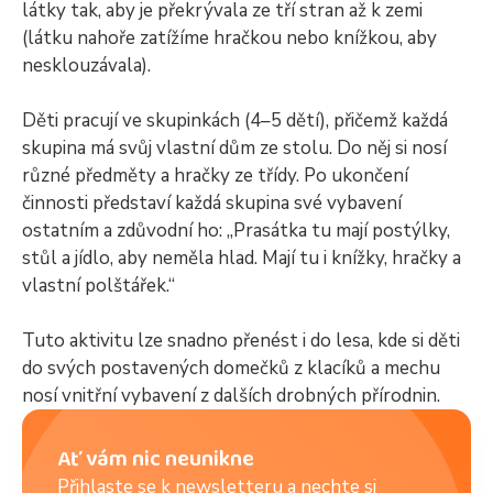
látky tak, aby je překrývala ze tří stran až k zemi
(látku nahoře zatížíme hračkou nebo knížkou, aby
nesklouzávala).
Děti pracují ve skupinkách (4–5 dětí), přičemž každá
skupina má svůj vlastní dům ze stolu. Do něj si nosí
různé předměty a hračky ze třídy. Po ukončení
činnosti představí každá skupina své vybavení
ostatním a zdůvodní ho: „Prasátka tu mají postýlky,
stůl a jídlo, aby neměla hlad. Mají tu i knížky, hračky a
vlastní polštářek.“
Tuto aktivitu lze snadno přenést i do lesa, kde si děti
do svých postavených domečků z klacíků a mechu
nosí vnitřní vybavení z dalších drobných přírodnin.
Ať vám nic neunikne
Přihlaste se k newsletteru a nechte si