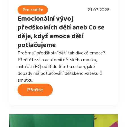
Pro rodiče
21.07.2026
Emocionální vývoj
předškolních dětí aneb Co se
děje, když emoce dětí
potlačujeme
Proč mají předškolní děti tak divoké emoce?
Přečtěte si o anatomii dětského mozku,
milnících EQ od 3 do 6 let a o tom, jaké
dopady má potlačování dětského vzteku či
smutku.
Přečíst