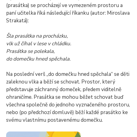
(prasátka) se procházejí ve vymezeném prostoru a
paní učitelka říká následující říkanku (autor: Miroslava
Strakatá):
Šla prasátka na procházku,
vlk už číhal v lese v chládku.
Prasátka se polekala,
do domečku hned spěchala.
Na poslední verš „do domečku hned spěchala“ se děti
zaleknou vlka a běží se schovat. Prostor, který
představuje záchranný domeček, předem viditelně
ohraničíme. Prasátka se mohou běžet schovat buď
všechna společně do jednoho vyznačeného prostoru,
nebo (po předchozí domluvě) běží každé prasátko ke
svému vlastnímu postavenému domečku.