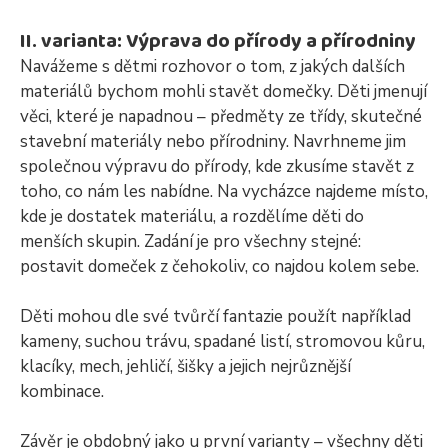
II. varianta: Výprava do přírody a přírodniny
Navážeme s dětmi rozhovor o tom, z jakých dalších
materiálů bychom mohli stavět domečky. Děti jmenují
věci, které je napadnou – předměty ze třídy, skutečné
stavební materiály nebo přírodniny. Navrhneme jim
společnou výpravu do přírody, kde zkusíme stavět z
toho, co nám les nabídne. Na vycházce najdeme místo,
kde je dostatek materiálu, a rozdělíme děti do
menších skupin. Zadání je pro všechny stejné:
postavit domeček z čehokoliv, co najdou kolem sebe.
Děti mohou dle své tvůrčí fantazie použít například
kameny, suchou trávu, spadané listí, stromovou kůru,
klacíky, mech, jehličí, šišky a jejich nejrůznější
kombinace.
Závěr je obdobný jako u první varianty – všechny děti