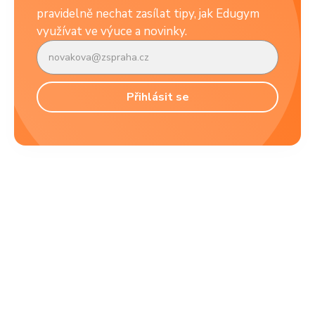
pravidelně nechat zasílat tipy, jak Edugym
využívat ve výuce a novinky.