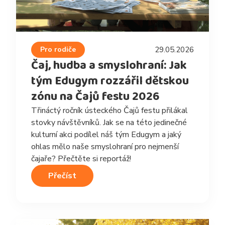
Pro rodiče
29.05.2026
Čaj, hudba a smyslohraní: Jak
tým Edugym rozzářil dětskou
zónu na Čajů festu 2026
Třináctý ročník ústeckého Čajů festu přilákal
stovky návštěvníků. Jak se na této jedinečné
kulturní akci podílel náš tým Edugym a jaký
ohlas mělo naše smyslohraní pro nejmenší
čajaře? Přečtěte si reportáž!
Přečíst