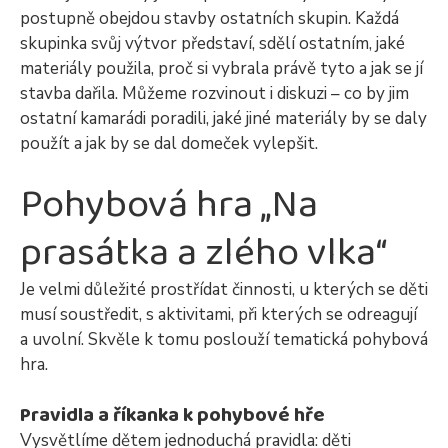
postupně obejdou stavby ostatních skupin. Každá
skupinka svůj výtvor představí, sdělí ostatním, jaké
materiály použila, proč si vybrala právě tyto a jak se jí
stavba dařila. Můžeme rozvinout i diskuzi – co by jim
ostatní kamarádi poradili, jaké jiné materiály by se daly
použít a jak by se dal domeček vylepšit.
Pohybová hra „Na
prasátka a zlého vlka“
Je velmi důležité prostřídat činnosti, u kterých se děti
musí soustředit, s aktivitami, při kterých se odreagují
a uvolní. Skvěle k tomu poslouží tematická pohybová
hra.
Pravidla a říkanka k pohybové hře
Vysvětlíme dětem jednoduchá pravidla: děti