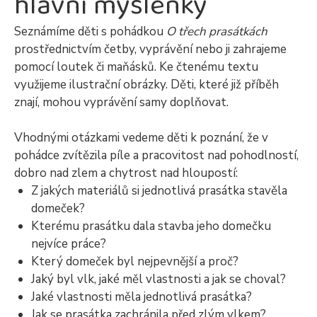
hlavní myšlenky
Seznámíme děti s pohádkou
O třech prasátkách
prostřednictvím četby, vyprávění nebo ji zahrajeme
pomocí loutek či maňásků. Ke čtenému textu
využijeme ilustrační obrázky. Děti, které již příběh
znají, mohou vyprávění samy doplňovat.
Vhodnými otázkami vedeme děti k poznání, že v
pohádce zvítězila píle a pracovitost nad pohodlností,
dobro nad zlem a chytrost nad hloupostí:
Z jakých materiálů si jednotlivá prasátka stavěla
domeček?
Kterému prasátku dala stavba jeho domečku
nejvíce práce?
Který domeček byl nejpevnější a proč?
Jaký byl vlk, jaké měl vlastnosti a jak se choval?
Jaké vlastnosti měla jednotlivá prasátka?
Jak se prasátka zachránila před zlým vlkem?